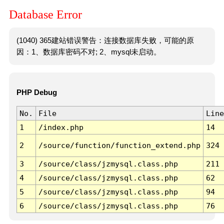
Database Error
(1040) 365建站错误警告：连接数据库失败，可能的原
因：1、数据库密码不对; 2、mysql未启动。
PHP Debug
No.
File
Line
1
/index.php
14
2
/source/function/function_extend.php
324
3
/source/class/jzmysql.class.php
211
4
/source/class/jzmysql.class.php
62
5
/source/class/jzmysql.class.php
94
6
/source/class/jzmysql.class.php
76