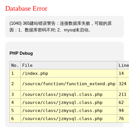
Database Error
(1040) 365建站错误警告：连接数据库失败，可能的原
因：1、数据库密码不对; 2、mysql未启动。
PHP Debug
No.
File
Line
1
/index.php
14
2
/source/function/function_extend.php
324
3
/source/class/jzmysql.class.php
211
4
/source/class/jzmysql.class.php
62
5
/source/class/jzmysql.class.php
94
6
/source/class/jzmysql.class.php
76