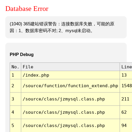
Database Error
(1040) 365建站错误警告：连接数据库失败，可能的原
因：1、数据库密码不对; 2、mysql未启动。
PHP Debug
No.
File
Line
1
/index.php
13
2
/source/function/function_extend.php
1548
3
/source/class/jzmysql.class.php
211
4
/source/class/jzmysql.class.php
62
5
/source/class/jzmysql.class.php
94