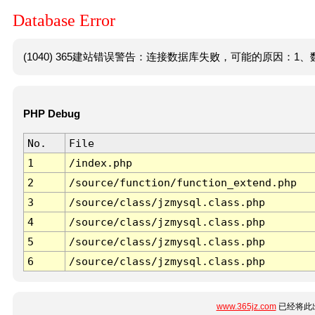
Database Error
(1040) 365建站错误警告：连接数据库失败，可能的原因：1、数
PHP Debug
No.
File
1
/index.php
2
/source/function/function_extend.php
3
/source/class/jzmysql.class.php
4
/source/class/jzmysql.class.php
5
/source/class/jzmysql.class.php
6
/source/class/jzmysql.class.php
www.365jz.com
已经将此