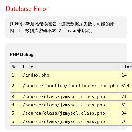
Database Error
(1040) 365建站错误警告：连接数据库失败，可能的原
因：1、数据库密码不对; 2、mysql未启动。
PHP Debug
No.
File
Line
1
/index.php
14
2
/source/function/function_extend.php
324
3
/source/class/jzmysql.class.php
211
4
/source/class/jzmysql.class.php
62
5
/source/class/jzmysql.class.php
94
6
/source/class/jzmysql.class.php
76