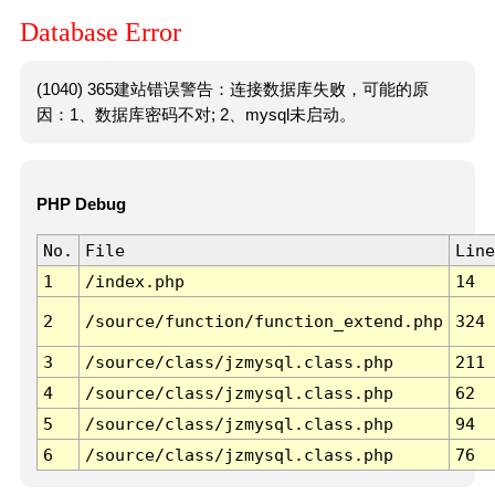
Database Error
(1040) 365建站错误警告：连接数据库失败，可能的原
因：1、数据库密码不对; 2、mysql未启动。
PHP Debug
No.
File
Line
1
/index.php
14
2
/source/function/function_extend.php
324
3
/source/class/jzmysql.class.php
211
4
/source/class/jzmysql.class.php
62
5
/source/class/jzmysql.class.php
94
6
/source/class/jzmysql.class.php
76