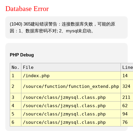
Database Error
(1040) 365建站错误警告：连接数据库失败，可能的原
因：1、数据库密码不对; 2、mysql未启动。
PHP Debug
No.
File
Line
1
/index.php
14
2
/source/function/function_extend.php
324
3
/source/class/jzmysql.class.php
211
4
/source/class/jzmysql.class.php
62
5
/source/class/jzmysql.class.php
94
6
/source/class/jzmysql.class.php
76