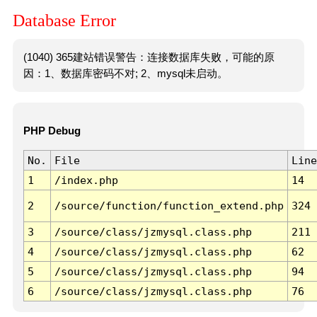
Database Error
(1040) 365建站错误警告：连接数据库失败，可能的原
因：1、数据库密码不对; 2、mysql未启动。
PHP Debug
No.
File
Line
1
/index.php
14
2
/source/function/function_extend.php
324
3
/source/class/jzmysql.class.php
211
4
/source/class/jzmysql.class.php
62
5
/source/class/jzmysql.class.php
94
6
/source/class/jzmysql.class.php
76