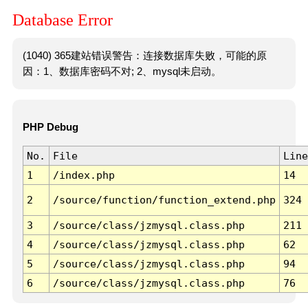
Database Error
(1040) 365建站错误警告：连接数据库失败，可能的原
因：1、数据库密码不对; 2、mysql未启动。
PHP Debug
No.
File
Line
1
/index.php
14
2
/source/function/function_extend.php
324
3
/source/class/jzmysql.class.php
211
4
/source/class/jzmysql.class.php
62
5
/source/class/jzmysql.class.php
94
6
/source/class/jzmysql.class.php
76