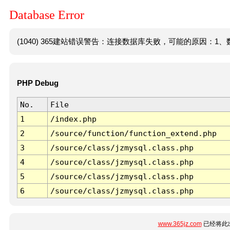
Database Error
(1040) 365建站错误警告：连接数据库失败，可能的原因：1、数
PHP Debug
No.
File
1
/index.php
2
/source/function/function_extend.php
3
/source/class/jzmysql.class.php
4
/source/class/jzmysql.class.php
5
/source/class/jzmysql.class.php
6
/source/class/jzmysql.class.php
www.365jz.com
已经将此