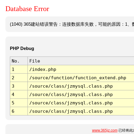
Database Error
(1040) 365建站错误警告：连接数据库失败，可能的原因：1、数
PHP Debug
No.
File
1
/index.php
2
/source/function/function_extend.php
3
/source/class/jzmysql.class.php
4
/source/class/jzmysql.class.php
5
/source/class/jzmysql.class.php
6
/source/class/jzmysql.class.php
www.365jz.com
已经将此