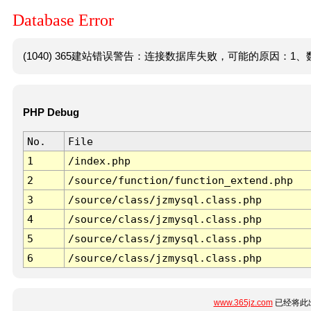
Database Error
(1040) 365建站错误警告：连接数据库失败，可能的原因：1、数
PHP Debug
No.
File
1
/index.php
2
/source/function/function_extend.php
3
/source/class/jzmysql.class.php
4
/source/class/jzmysql.class.php
5
/source/class/jzmysql.class.php
6
/source/class/jzmysql.class.php
www.365jz.com
已经将此