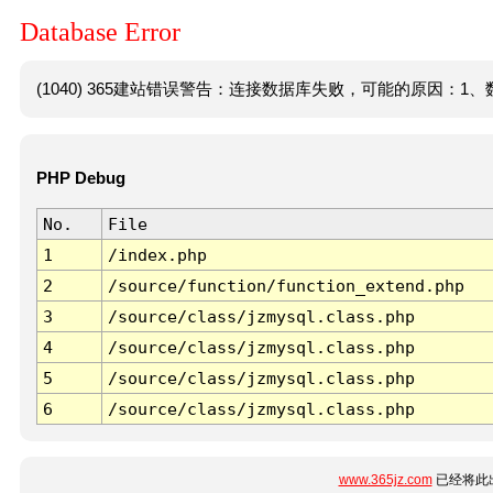
Database Error
(1040) 365建站错误警告：连接数据库失败，可能的原因：1、数
PHP Debug
No.
File
1
/index.php
2
/source/function/function_extend.php
3
/source/class/jzmysql.class.php
4
/source/class/jzmysql.class.php
5
/source/class/jzmysql.class.php
6
/source/class/jzmysql.class.php
www.365jz.com
已经将此