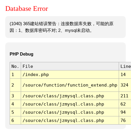
Database Error
(1040) 365建站错误警告：连接数据库失败，可能的原
因：1、数据库密码不对; 2、mysql未启动。
PHP Debug
No.
File
Line
1
/index.php
14
2
/source/function/function_extend.php
324
3
/source/class/jzmysql.class.php
211
4
/source/class/jzmysql.class.php
62
5
/source/class/jzmysql.class.php
94
6
/source/class/jzmysql.class.php
76