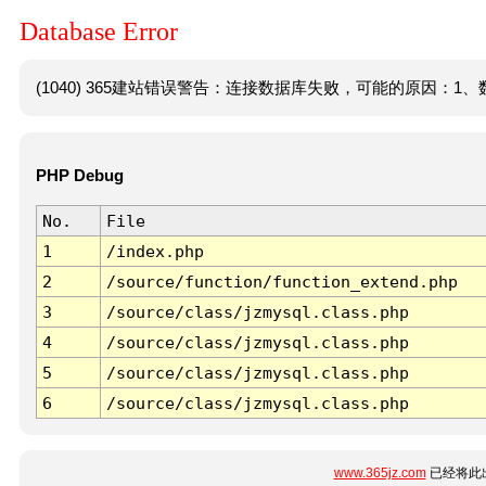
Database Error
(1040) 365建站错误警告：连接数据库失败，可能的原因：1、数
PHP Debug
No.
File
1
/index.php
2
/source/function/function_extend.php
3
/source/class/jzmysql.class.php
4
/source/class/jzmysql.class.php
5
/source/class/jzmysql.class.php
6
/source/class/jzmysql.class.php
www.365jz.com
已经将此