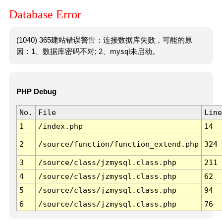
Database Error
(1040) 365建站错误警告：连接数据库失败，可能的原
因：1、数据库密码不对; 2、mysql未启动。
PHP Debug
No.
File
Line
1
/index.php
14
2
/source/function/function_extend.php
324
3
/source/class/jzmysql.class.php
211
4
/source/class/jzmysql.class.php
62
5
/source/class/jzmysql.class.php
94
6
/source/class/jzmysql.class.php
76