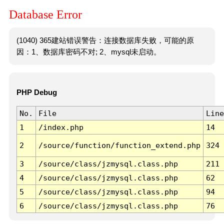
Database Error
(1040) 365建站错误警告：连接数据库失败，可能的原
因：1、数据库密码不对; 2、mysql未启动。
PHP Debug
No.
File
Line
1
/index.php
14
2
/source/function/function_extend.php
324
3
/source/class/jzmysql.class.php
211
4
/source/class/jzmysql.class.php
62
5
/source/class/jzmysql.class.php
94
6
/source/class/jzmysql.class.php
76