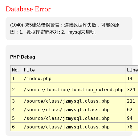
Database Error
(1040) 365建站错误警告：连接数据库失败，可能的原
因：1、数据库密码不对; 2、mysql未启动。
PHP Debug
No.
File
Line
1
/index.php
14
2
/source/function/function_extend.php
324
3
/source/class/jzmysql.class.php
211
4
/source/class/jzmysql.class.php
62
5
/source/class/jzmysql.class.php
94
6
/source/class/jzmysql.class.php
76