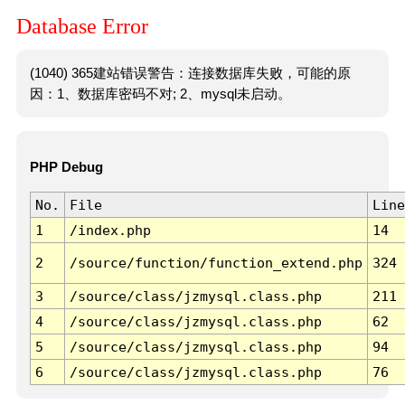
Database Error
(1040) 365建站错误警告：连接数据库失败，可能的原
因：1、数据库密码不对; 2、mysql未启动。
PHP Debug
No.
File
Line
1
/index.php
14
2
/source/function/function_extend.php
324
3
/source/class/jzmysql.class.php
211
4
/source/class/jzmysql.class.php
62
5
/source/class/jzmysql.class.php
94
6
/source/class/jzmysql.class.php
76