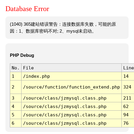
Database Error
(1040) 365建站错误警告：连接数据库失败，可能的原
因：1、数据库密码不对; 2、mysql未启动。
PHP Debug
No.
File
Line
1
/index.php
14
2
/source/function/function_extend.php
324
3
/source/class/jzmysql.class.php
211
4
/source/class/jzmysql.class.php
62
5
/source/class/jzmysql.class.php
94
6
/source/class/jzmysql.class.php
76