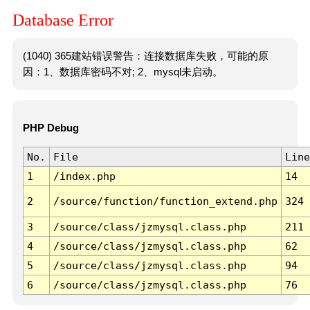
Database Error
(1040) 365建站错误警告：连接数据库失败，可能的原
因：1、数据库密码不对; 2、mysql未启动。
PHP Debug
No.
File
Line
1
/index.php
14
2
/source/function/function_extend.php
324
3
/source/class/jzmysql.class.php
211
4
/source/class/jzmysql.class.php
62
5
/source/class/jzmysql.class.php
94
6
/source/class/jzmysql.class.php
76