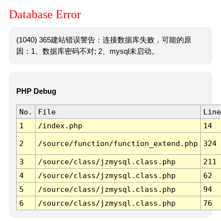
Database Error
(1040) 365建站错误警告：连接数据库失败，可能的原
因：1、数据库密码不对; 2、mysql未启动。
PHP Debug
No.
File
Line
1
/index.php
14
2
/source/function/function_extend.php
324
3
/source/class/jzmysql.class.php
211
4
/source/class/jzmysql.class.php
62
5
/source/class/jzmysql.class.php
94
6
/source/class/jzmysql.class.php
76