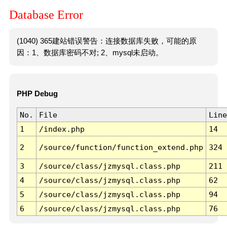
Database Error
(1040) 365建站错误警告：连接数据库失败，可能的原
因：1、数据库密码不对; 2、mysql未启动。
PHP Debug
No.
File
Line
1
/index.php
14
2
/source/function/function_extend.php
324
3
/source/class/jzmysql.class.php
211
4
/source/class/jzmysql.class.php
62
5
/source/class/jzmysql.class.php
94
6
/source/class/jzmysql.class.php
76