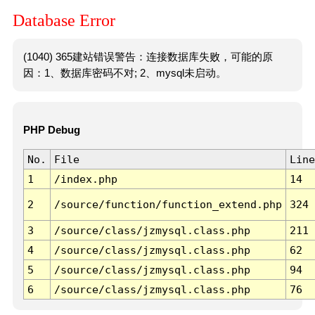
Database Error
(1040) 365建站错误警告：连接数据库失败，可能的原
因：1、数据库密码不对; 2、mysql未启动。
PHP Debug
No.
File
Line
1
/index.php
14
2
/source/function/function_extend.php
324
3
/source/class/jzmysql.class.php
211
4
/source/class/jzmysql.class.php
62
5
/source/class/jzmysql.class.php
94
6
/source/class/jzmysql.class.php
76