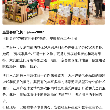
皇冠客服飞机：@seo3687
滥用者在“劳模家具专柜”购物。安徽省总工会供图
世界服务尺度潘苗苗的谷优好意思系列面条也登上了劳模家具专柜。
她说，“劳模家具专柜”是一种立异，更是对劳模创业者的和蔼与维
持。家具能上此专柜特别运道，咱们一定会确保家具性量，使滥用者
吃得释怀、稳固、快心。
澳门六合彩捕鱼皇冠体育一直以来都致力于为用户提供高品质的博彩
游戏和优质的服务。其拥有的丰富多样的博彩游戏类型和专业的技术
团队，让用户在体验博彩游戏的同时也能感受到更加舒适和安全的服
务。此外，皇冠体育还不断推出新的博彩产品，满足用户的不同需
求。
行径现场，安徽省电子电器协会、安徽省服务生意和数字生意协会、