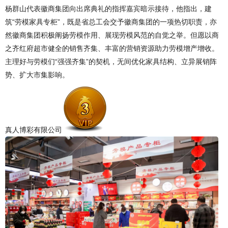
杨群山代表徽商集团向出席典礼的指挥嘉宾暗示接待，他指出，建
筑“劳模家具专柜”，既是省总工会交予徽商集团的一项热切职责，亦
然徽商集团积极阐扬劳模作用、展现劳模风范的自觉之举。但愿以商
之齐红府超市健全的销售齐集、丰富的营销资源助力劳模增产增收。
主理好与劳模们“强强齐集”的契机，无间优化家具结构、立异展销阵
势、扩大市集影响。
真人博彩有限公司