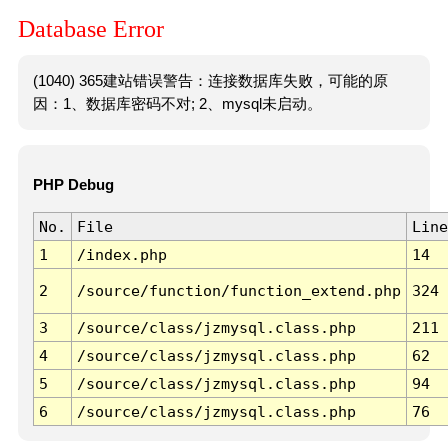
Database Error
(1040) 365建站错误警告：连接数据库失败，可能的原
因：1、数据库密码不对; 2、mysql未启动。
PHP Debug
No.
File
Line
1
/index.php
14
2
/source/function/function_extend.php
324
3
/source/class/jzmysql.class.php
211
4
/source/class/jzmysql.class.php
62
5
/source/class/jzmysql.class.php
94
6
/source/class/jzmysql.class.php
76