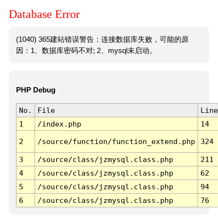
Database Error
(1040) 365建站错误警告：连接数据库失败，可能的原
因：1、数据库密码不对; 2、mysql未启动。
PHP Debug
No.
File
Line
1
/index.php
14
2
/source/function/function_extend.php
324
3
/source/class/jzmysql.class.php
211
4
/source/class/jzmysql.class.php
62
5
/source/class/jzmysql.class.php
94
6
/source/class/jzmysql.class.php
76