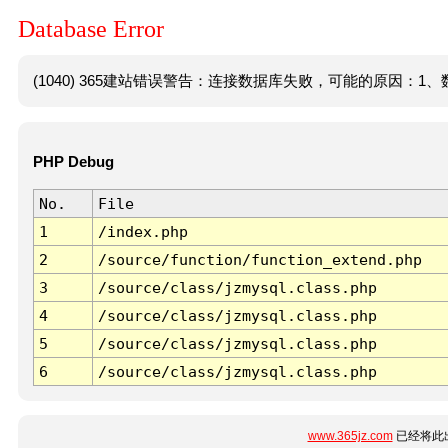
Database Error
(1040) 365建站错误警告：连接数据库失败，可能的原因：1、数
PHP Debug
No.
File
1
/index.php
2
/source/function/function_extend.php
3
/source/class/jzmysql.class.php
4
/source/class/jzmysql.class.php
5
/source/class/jzmysql.class.php
6
/source/class/jzmysql.class.php
www.365jz.com
已经将此