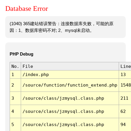
Database Error
(1040) 365建站错误警告：连接数据库失败，可能的原
因：1、数据库密码不对; 2、mysql未启动。
PHP Debug
No.
File
Line
1
/index.php
13
2
/source/function/function_extend.php
1548
3
/source/class/jzmysql.class.php
211
4
/source/class/jzmysql.class.php
62
5
/source/class/jzmysql.class.php
94