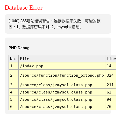
Database Error
(1040) 365建站错误警告：连接数据库失败，可能的原
因：1、数据库密码不对; 2、mysql未启动。
PHP Debug
No.
File
Line
1
/index.php
14
2
/source/function/function_extend.php
324
3
/source/class/jzmysql.class.php
211
4
/source/class/jzmysql.class.php
62
5
/source/class/jzmysql.class.php
94
6
/source/class/jzmysql.class.php
76