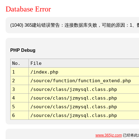
Database Error
(1040) 365建站错误警告：连接数据库失败，可能的原因：1、数
PHP Debug
No.
File
1
/index.php
2
/source/function/function_extend.php
3
/source/class/jzmysql.class.php
4
/source/class/jzmysql.class.php
5
/source/class/jzmysql.class.php
6
/source/class/jzmysql.class.php
www.365jz.com
已经将此