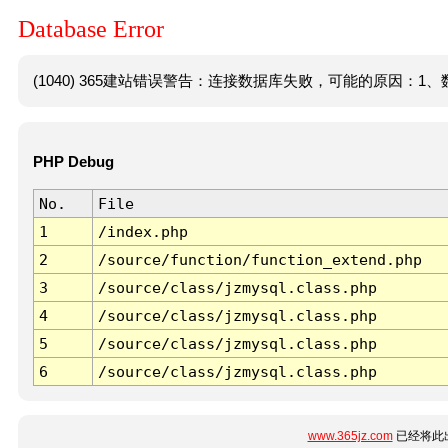
Database Error
(1040) 365建站错误警告：连接数据库失败，可能的原因：1、数
PHP Debug
No.
File
1
/index.php
2
/source/function/function_extend.php
3
/source/class/jzmysql.class.php
4
/source/class/jzmysql.class.php
5
/source/class/jzmysql.class.php
6
/source/class/jzmysql.class.php
www.365jz.com
已经将此