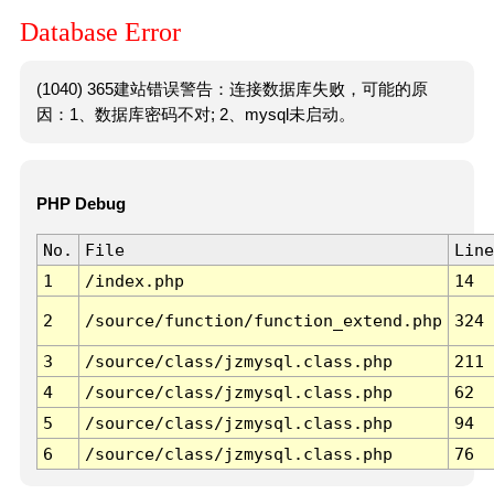
Database Error
(1040) 365建站错误警告：连接数据库失败，可能的原
因：1、数据库密码不对; 2、mysql未启动。
PHP Debug
No.
File
Line
1
/index.php
14
2
/source/function/function_extend.php
324
3
/source/class/jzmysql.class.php
211
4
/source/class/jzmysql.class.php
62
5
/source/class/jzmysql.class.php
94
6
/source/class/jzmysql.class.php
76