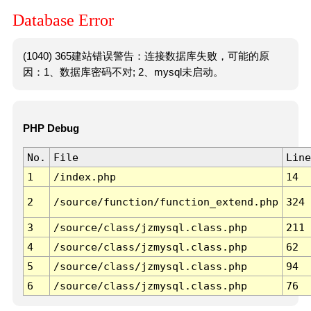
Database Error
(1040) 365建站错误警告：连接数据库失败，可能的原
因：1、数据库密码不对; 2、mysql未启动。
PHP Debug
No.
File
Line
1
/index.php
14
2
/source/function/function_extend.php
324
3
/source/class/jzmysql.class.php
211
4
/source/class/jzmysql.class.php
62
5
/source/class/jzmysql.class.php
94
6
/source/class/jzmysql.class.php
76