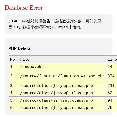
Database Error
(1040) 365建站错误警告：连接数据库失败，可能的原
因：1、数据库密码不对; 2、mysql未启动。
PHP Debug
No.
File
Line
1
/index.php
14
2
/source/function/function_extend.php
324
3
/source/class/jzmysql.class.php
211
4
/source/class/jzmysql.class.php
62
5
/source/class/jzmysql.class.php
94
6
/source/class/jzmysql.class.php
76