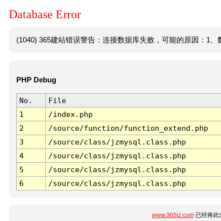
Database Error
(1040) 365建站错误警告：连接数据库失败，可能的原因：1、数
PHP Debug
No.
File
1
/index.php
2
/source/function/function_extend.php
3
/source/class/jzmysql.class.php
4
/source/class/jzmysql.class.php
5
/source/class/jzmysql.class.php
6
/source/class/jzmysql.class.php
www.365jz.com
已经将此