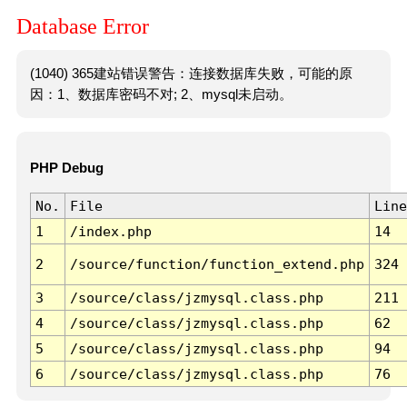
Database Error
(1040) 365建站错误警告：连接数据库失败，可能的原
因：1、数据库密码不对; 2、mysql未启动。
PHP Debug
No.
File
Line
1
/index.php
14
2
/source/function/function_extend.php
324
3
/source/class/jzmysql.class.php
211
4
/source/class/jzmysql.class.php
62
5
/source/class/jzmysql.class.php
94
6
/source/class/jzmysql.class.php
76