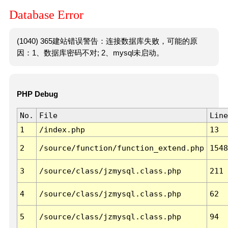
Database Error
(1040) 365建站错误警告：连接数据库失败，可能的原
因：1、数据库密码不对; 2、mysql未启动。
PHP Debug
No.
File
Line
1
/index.php
13
2
/source/function/function_extend.php
1548
3
/source/class/jzmysql.class.php
211
4
/source/class/jzmysql.class.php
62
5
/source/class/jzmysql.class.php
94