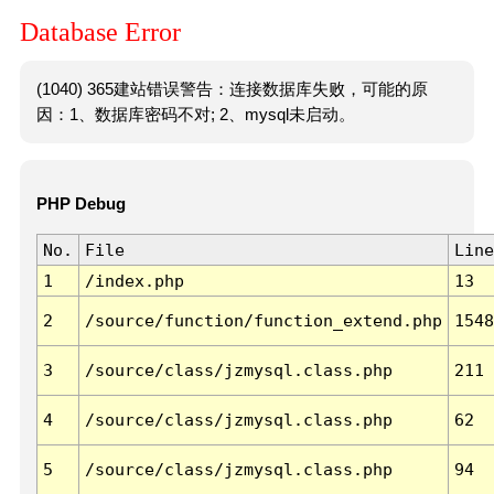
Database Error
(1040) 365建站错误警告：连接数据库失败，可能的原
因：1、数据库密码不对; 2、mysql未启动。
PHP Debug
No.
File
Line
1
/index.php
13
2
/source/function/function_extend.php
1548
3
/source/class/jzmysql.class.php
211
4
/source/class/jzmysql.class.php
62
5
/source/class/jzmysql.class.php
94