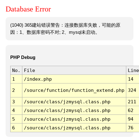
Database Error
(1040) 365建站错误警告：连接数据库失败，可能的原
因：1、数据库密码不对; 2、mysql未启动。
PHP Debug
No.
File
Line
1
/index.php
14
2
/source/function/function_extend.php
324
3
/source/class/jzmysql.class.php
211
4
/source/class/jzmysql.class.php
62
5
/source/class/jzmysql.class.php
94
6
/source/class/jzmysql.class.php
76