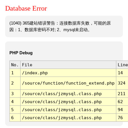
Database Error
(1040) 365建站错误警告：连接数据库失败，可能的原
因：1、数据库密码不对; 2、mysql未启动。
PHP Debug
No.
File
Line
1
/index.php
14
2
/source/function/function_extend.php
324
3
/source/class/jzmysql.class.php
211
4
/source/class/jzmysql.class.php
62
5
/source/class/jzmysql.class.php
94
6
/source/class/jzmysql.class.php
76