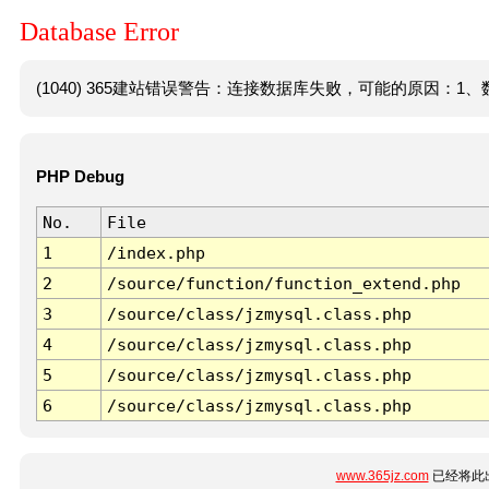
Database Error
(1040) 365建站错误警告：连接数据库失败，可能的原因：1、数
PHP Debug
No.
File
1
/index.php
2
/source/function/function_extend.php
3
/source/class/jzmysql.class.php
4
/source/class/jzmysql.class.php
5
/source/class/jzmysql.class.php
6
/source/class/jzmysql.class.php
www.365jz.com
已经将此