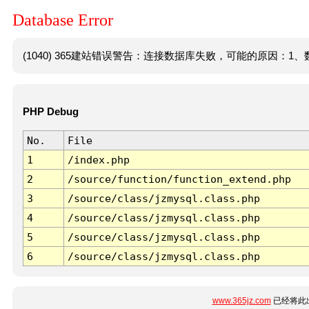
Database Error
(1040) 365建站错误警告：连接数据库失败，可能的原因：1、数
PHP Debug
No.
File
1
/index.php
2
/source/function/function_extend.php
3
/source/class/jzmysql.class.php
4
/source/class/jzmysql.class.php
5
/source/class/jzmysql.class.php
6
/source/class/jzmysql.class.php
www.365jz.com
已经将此