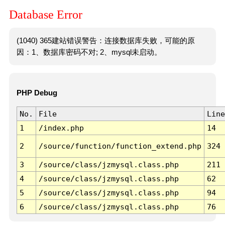
Database Error
(1040) 365建站错误警告：连接数据库失败，可能的原
因：1、数据库密码不对; 2、mysql未启动。
PHP Debug
No.
File
Line
1
/index.php
14
2
/source/function/function_extend.php
324
3
/source/class/jzmysql.class.php
211
4
/source/class/jzmysql.class.php
62
5
/source/class/jzmysql.class.php
94
6
/source/class/jzmysql.class.php
76