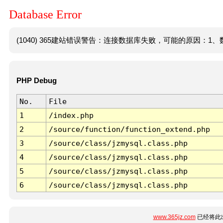
Database Error
(1040) 365建站错误警告：连接数据库失败，可能的原因：1、数
PHP Debug
No.
File
1
/index.php
2
/source/function/function_extend.php
3
/source/class/jzmysql.class.php
4
/source/class/jzmysql.class.php
5
/source/class/jzmysql.class.php
6
/source/class/jzmysql.class.php
www.365jz.com
已经将此