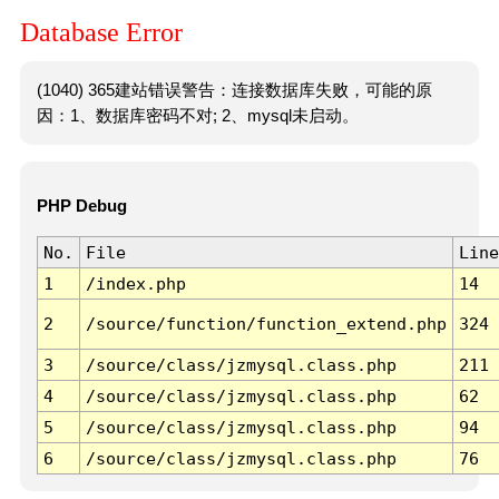
Database Error
(1040) 365建站错误警告：连接数据库失败，可能的原
因：1、数据库密码不对; 2、mysql未启动。
PHP Debug
No.
File
Line
1
/index.php
14
2
/source/function/function_extend.php
324
3
/source/class/jzmysql.class.php
211
4
/source/class/jzmysql.class.php
62
5
/source/class/jzmysql.class.php
94
6
/source/class/jzmysql.class.php
76