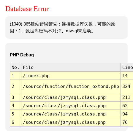
Database Error
(1040) 365建站错误警告：连接数据库失败，可能的原
因：1、数据库密码不对; 2、mysql未启动。
PHP Debug
No.
File
Line
1
/index.php
14
2
/source/function/function_extend.php
324
3
/source/class/jzmysql.class.php
211
4
/source/class/jzmysql.class.php
62
5
/source/class/jzmysql.class.php
94
6
/source/class/jzmysql.class.php
76