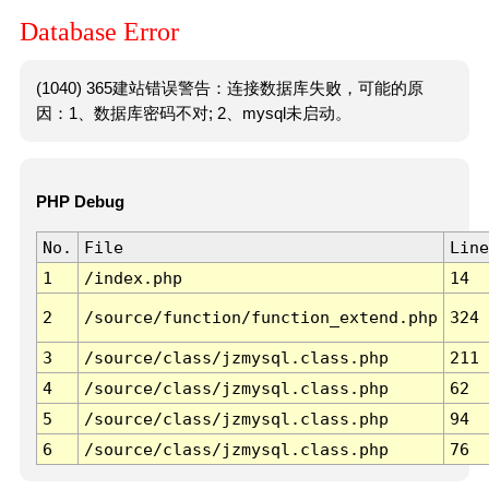
Database Error
(1040) 365建站错误警告：连接数据库失败，可能的原
因：1、数据库密码不对; 2、mysql未启动。
PHP Debug
No.
File
Line
1
/index.php
14
2
/source/function/function_extend.php
324
3
/source/class/jzmysql.class.php
211
4
/source/class/jzmysql.class.php
62
5
/source/class/jzmysql.class.php
94
6
/source/class/jzmysql.class.php
76