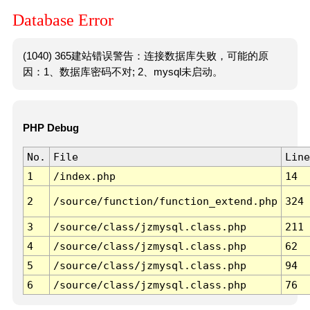
Database Error
(1040) 365建站错误警告：连接数据库失败，可能的原
因：1、数据库密码不对; 2、mysql未启动。
PHP Debug
No.
File
Line
1
/index.php
14
2
/source/function/function_extend.php
324
3
/source/class/jzmysql.class.php
211
4
/source/class/jzmysql.class.php
62
5
/source/class/jzmysql.class.php
94
6
/source/class/jzmysql.class.php
76