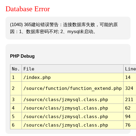
Database Error
(1040) 365建站错误警告：连接数据库失败，可能的原
因：1、数据库密码不对; 2、mysql未启动。
PHP Debug
No.
File
Line
1
/index.php
14
2
/source/function/function_extend.php
324
3
/source/class/jzmysql.class.php
211
4
/source/class/jzmysql.class.php
62
5
/source/class/jzmysql.class.php
94
6
/source/class/jzmysql.class.php
76